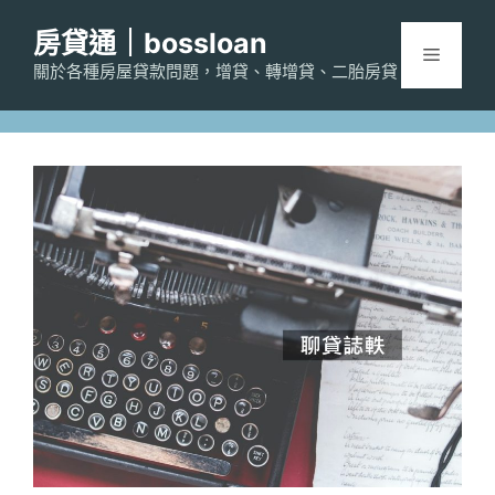
跳
房貸通｜bossloan
至
選
主
關於各種房屋貸款問題，增貸、轉增貸、二胎房貸
要
單
內
容