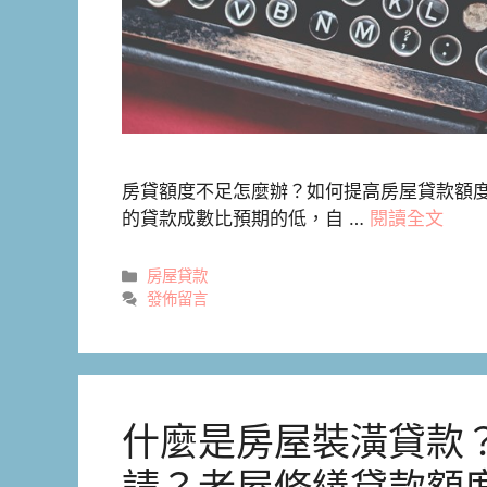
房貸額度不足怎麼辦？如何提高房屋貸款額
的貸款成數比預期的低，自 …
閱讀全文
分
房屋貸款
類
發佈留言
什麼是房屋裝潢貸款