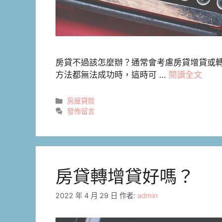
房貸不過該怎麼辦？通常會考慮房貸增貸或
方法都無法成功時，這時可 …
閱讀全文
分
房屋貸款
類
發佈留言
房貸轉增貸好嗎？
2022 年 4 月 29 日
作者:
admin