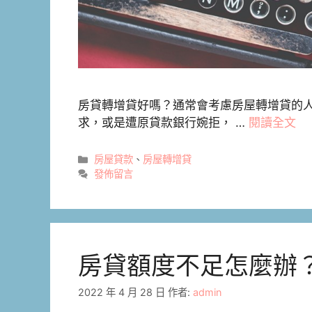
房貸轉增貸好嗎？通常會考慮房屋轉增貸的
求，或是遭原貸款銀行婉拒， …
閱讀全文
分
房屋貸款
、
房屋轉增貸
類
發佈留言
房貸額度不足怎麼辦
2022 年 4 月 28 日
作者:
admin