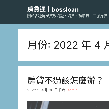
跳
房貸通｜bossloan
至
主
關於各種房屋貸款問題，增貸、轉增貸、二胎房貸
要
內
容
月份:
2022 年 4 
房貸不過該怎麼辦？
2022 年 4 月 30 日
作者:
admin