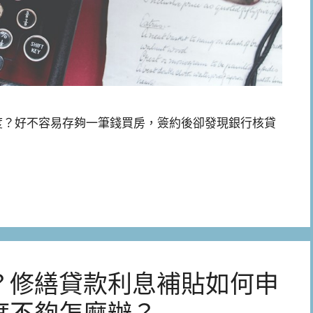
度？好不容易存夠一筆錢買房，簽約後卻發現銀行核貸
？修繕貸款利息補貼如何申