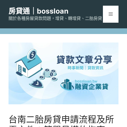
跳
房貸通｜bossloan
至
選
主
關於各種房屋貸款問題，增貸、轉增貸、二胎房貸
要
單
內
容
台南二胎房貸申請流程及所