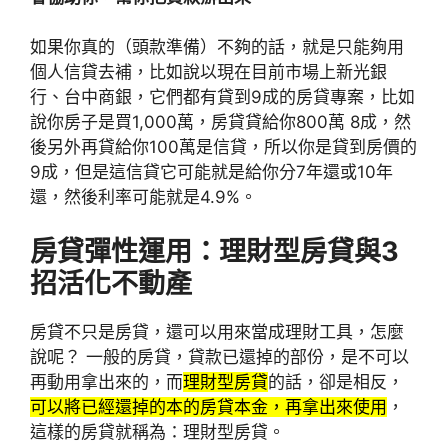
如果你真的（頭款準備）不夠的話，就是只能夠用
個人信貸去補，比如說以現在目前市場上新光銀
行、台中商銀，它們都有貸到9成的房貸專案，比如
說你房子是買1,000萬，房貸貸給你800萬 8成，然
後另外再貸給你100萬是信貸，所以你是貸到房價的
9成，但是這信貸它可能就是給你分7年還或10年
還，然後利率可能就是4.9%。
房貸彈性運用：理財型房貸與3
招活化不動產
房貸不只是房貸，還可以用來當成理財工具，怎麼
說呢？ 一般的房貸，貸款已還掉的部份，是不可以
再動用拿出來的，而
理財型房貸
的話，卻是相反，
可以將已經還掉的本的房貸本金，再拿出來使用
，
這樣的房貸就稱為：理財型房貸。