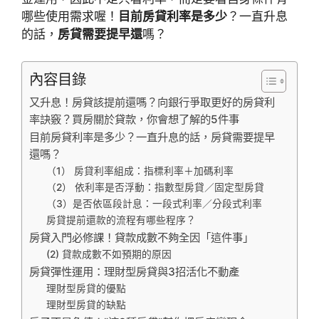
哪些使用需求喔！
目前房貸利率是多少
？一直升息
的話，
房貸需要提早還
嗎？
內容目錄
又升息！房貸該提前還嗎？向銀行爭取更好的房貸利
率訣竅？買房關於貸款，你會想了解的5件事
目前房貸利率是多少？一直升息的話，房貸需要提早
還嗎？
（1） 房貸利率組成：指標利率＋加碼利率
（2） 依利率是否浮動：指數型房貸／固定型房貸
（3）是否依區段計息：一段式利率／分段式利率
房貸提前還款的流程有哪些程序？
房貸入門必修課！貸款成數不夠全因「這件事」
(2) 貸款成數不如預期的原因
房貸彈性運用：理財型房貸與3招活化不動產
理財型房貸的優點
理財型房貸的缺點