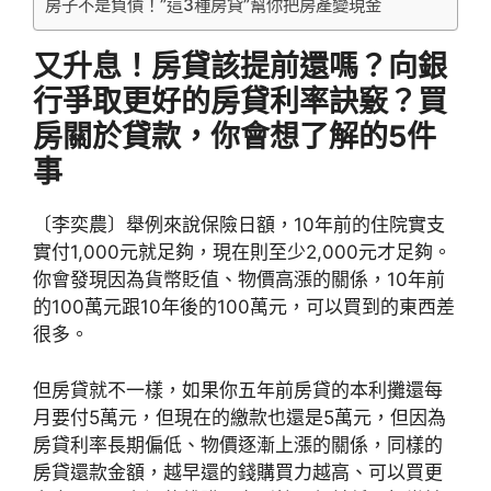
房子不是負債！”這3種房貸”幫你把房產變現金
又升息！房貸該提前還嗎？向銀
行爭取更好的房貸利率訣竅？買
房關於貸款，你會想了解的5件
事
〔李奕農〕舉例來說保險日額，10年前的住院實支
實付1,000元就足夠，現在則至少2,000元才足夠。
你會發現因為貨幣貶值、物價高漲的關係，10年前
的100萬元跟10年後的100萬元，可以買到的東西差
很多。
但房貸就不一樣，如果你五年前房貸的本利攤還每
月要付5萬元，但現在的繳款也還是5萬元，但因為
房貸利率長期偏低、物價逐漸上漲的關係，同樣的
房貸還款金額，越早還的錢購買力越高、可以買更