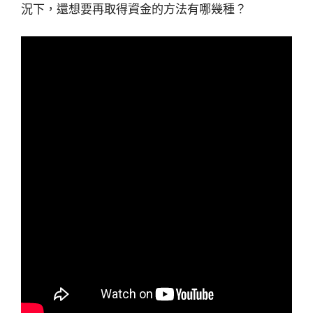
況下，還想要再取得資金的方法有哪幾種？