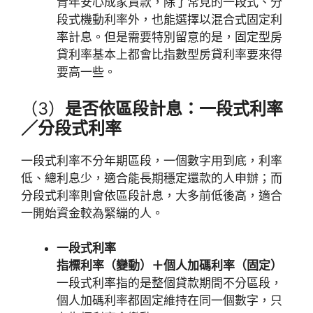
青年安心成家貸款，除了常見的一段式、分
段式機動利率外，也能選擇以混合式固定利
率計息。但是需要特別留意的是，固定型房
貸利率基本上都會比指數型房貸利率要來得
要高一些。
（3）
是否依區段計息：一段式利率
／分段式利率
一段式利率不分年期區段，一個數字用到底，利率
低、總利息少，適合能長期穩定還款的人申辦；而
分段式利率則會依區段計息，大多前低後高，適合
一開始資金較為緊繃的人。
一段式利率
指標利率（變動）＋個人加碼利率（固定）
一段式利率指的是整個貸款期間不分區段，
個人加碼利率都固定維持在同一個數字，只