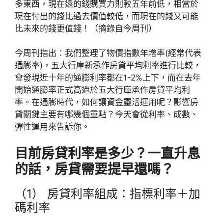
多東西，現在還的錢購買力則較五年前低，相當於
現在付出的錢比過去價值較低，而現在的錢又可能
比未來的錢更值錢！（摘錄自今周刊）
今周刊指出：我們整理了物價指數年增率(經常代表
通膨率)，五大行庫新承作房貸平均利率進行比較，
會發現近十年的通膨利率都在1-2%上下，而在去年
開始通膨率正式高過於五大行庫承作房貸平均利
率。在通膨時代，如何讓資金靈活運用呢？影響房
貸關鍵主要有哪幾個重點？今天會從利率、成數、
彈性運用來告訴你。
目前房貸利率是多少？一直升息
的話，房貸需要提早還嗎？
（1） 房貸利率組成：指標利率＋加
碼利率