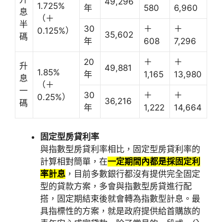
49,296
1.725%
年
580
6,960
息
（＋
半
30
＋
＋
0.125%）
35,602
碼
年
608
7,296
20
＋
＋
升
49,881
1.85%
年
1,165
13,980
息
（＋
一
30
＋
＋
0.25%）
36,216
碼
年
1,222
14,664
固定型房貸利率
與指數型房貸利率相比，固定型房貸利率的
計算相對簡單，在
一定期間內都是採固定利
率計息
，目前多數銀行都沒有提供完全固定
型的貸款方案，多會與指數型房貸進行配
搭，固定期結束後就會轉為指數型計息。最
具指標性的方案，就是政府提供給首購族的