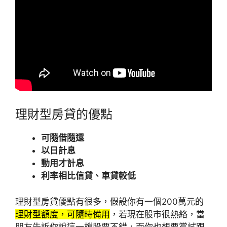
理財型房貸的優點
可隨借隨還
以日計息
動用才計息
利率相比信貸、車貸
較低
理財型房貸優點有很多，假設你有一個200萬元的
理財型額度，可隨時備用
，若現在股市很熱絡，當
朋友告訴你說這一檔股票不錯，而你也想要嘗試跟