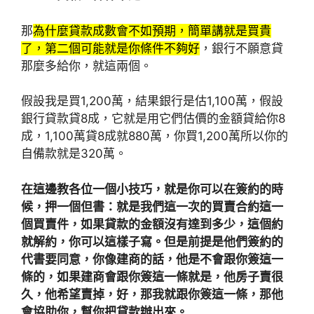
那
為什麼貸款成數會不如預期，簡單講就是買貴
了，第二個可能就是你條件不夠好
，銀行不願意貸
那麼多給你，就這兩個。
假設我是買1,200萬，結果銀行是估1,100萬，假設
銀行貸款貸8成，它就是用它們估價的金額貸給你8
成，1,100萬貸8成就880萬，你買1,200萬所以你的
自備款就是320萬。
在這邊教各位一個小技巧，就是你可以在簽約的時
候，押一個但書：就是我們這一次的買賣合約這一
個買賣件，如果貸款的金額沒有達到多少，這個約
就解約，你可以這樣子寫。但是前提是他們簽約的
代書要同意，你像建商的話，他是不會跟你簽這一
條的，如果建商會跟你簽這一條就是，他房子賣很
久，他希望賣掉，好，那我就跟你簽這一條，那他
會協助你，幫你把貸款辦出來。