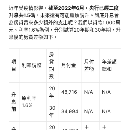
近年受疫情影響，
截至2022年6月，央行已經二度
升息共1.5碼
，未來還有可能繼續調升。到底升息會
為房貸帶來多少額外的支出呢？我們以貸款1,000萬
元、利率1.6%為例，分別試算20年期和30年期，升
息後的房貸差額如下。
房
項
貸
月付
年差額
利率調整
月付金
目
期
差額
總和
數
20
48,716
N/A
N/A
升
年
原利率
息
1.6%
30
前
34,994
N/A
N/A
年
20
＋
＋
升