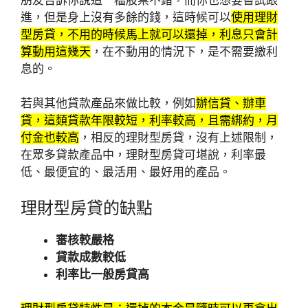
進，但是身上沒有多餘的錢，這時候可以
使用理財
型房貸，不用的時候馬上就可以還掉，利息只會計
算動用這幾天
，在不動用的情況下，是不需要繳利
息的。
若與其他貸款產品來做比較，例如
辦信貸、辦車
貸，這類貸款年限較短，利率較高，且需綁約，月
付金也較高
，相反的理財型房貸，沒有上述限制，
在眾多貸款產品中，理財型房貸可堪說，利率最
低、最便宜的、最活用、最好用的產品。
理財型房貸的缺點
審核較嚴格
貸款成數較低
利率比一般房貸高