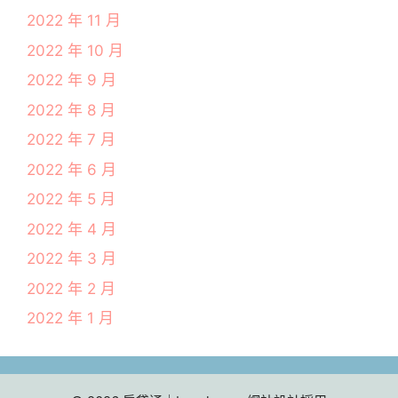
2022 年 11 月
2022 年 10 月
2022 年 9 月
2022 年 8 月
2022 年 7 月
2022 年 6 月
2022 年 5 月
2022 年 4 月
2022 年 3 月
2022 年 2 月
2022 年 1 月