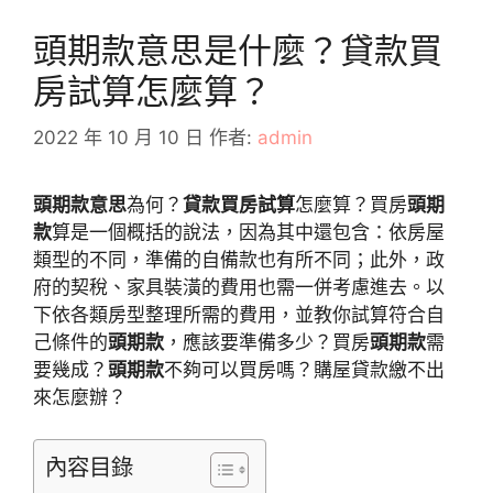
頭期款意思是什麼？貸款買
房試算怎麼算？
2022 年 10 月 10 日
作者:
admin
頭期款意思
為何？
貸款買房試算
怎麼算？買房
頭期
款
算是一個概括的說法，因為其中還包含：依房屋
類型的不同，準備的自備款也有所不同；此外，政
府的契稅、家具裝潢的費用也需一併考慮進去。以
下依各類房型整理所需的費用，並教你試算符合自
己條件的
頭期款
，應該要準備多少？買房
頭期款
需
要幾成？
頭期款
不夠可以買房嗎？購屋貸款繳不出
來怎麼辦？
內容目錄