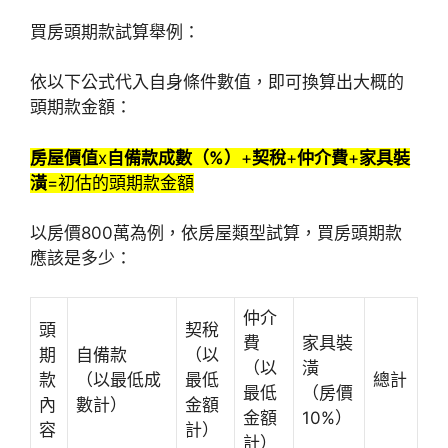
買房頭期款試算舉例：
依以下公式代入自身條件數值，即可換算出大概的
頭期款金額：
房屋價值
x
自備款成數（%）
+
契稅
+
仲介費
+
家具裝
潢
=初估的頭期款金額
以房價800萬為例，依房屋類型試算，買房頭期款
應該是多少：
仲介
頭
契稅
費
家具裝
期
自備款
（以
（以
潢
款
（以最低成
最低
總計
最低
（房價
內
數計）
金額
金額
10%）
容
計）
計）