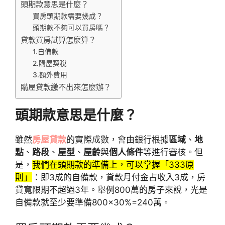
頭期款意思是什麼？
買房頭期款需要幾成？
頭期款不夠可以買房嗎？
貸款買房試算怎麼算？
1.自備款
2.購屋契稅
3.額外費用
購屋貸款繳不出來怎麼辦？
頭期款意思是什麼？
雖然
房屋貸款
的實際成數，會由銀行根據
區域
、
地
點
、
路段
、
屋型
、
屋齡
與
個人條件
等進行審核。但
是，
我們在頭期款的準備上，可以掌握「333原
則」
：即3成的自備款，貸款月付金占收入3成，房
貸寬限期不超過3年。舉例800萬的房子來說，光是
自備款就至少要準備800×30%=240萬。