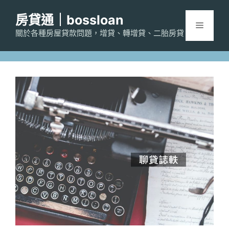
跳
房貸通｜bossloan
至
選
主
關於各種房屋貸款問題，增貸、轉增貸、二胎房貸
要
單
內
容