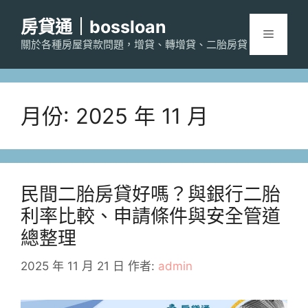
跳
房貸通｜bossloan
至
選
主
關於各種房屋貸款問題，增貸、轉增貸、二胎房貸
要
單
內
容
月份:
2025 年 11 月
民間二胎房貸好嗎？與銀行二胎
利率比較、申請條件與安全管道
總整理
2025 年 11 月 21 日
作者:
admin