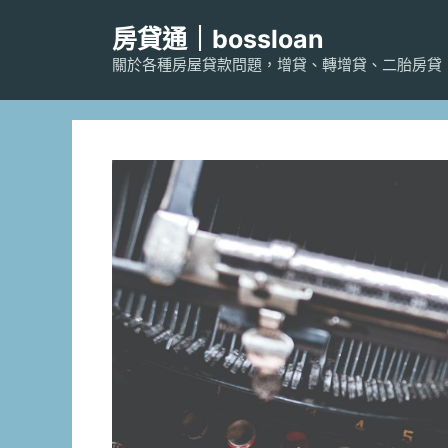
跳
房貸通｜bossloan
至
主
關於各種房屋貸款問題，增貸、轉增貸、二胎房貸
要
內
容