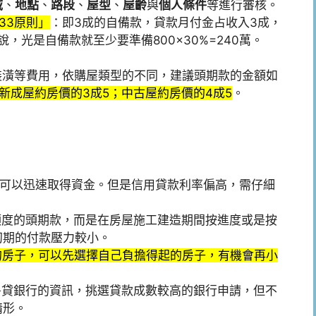
域
、
地點
、
路段
、
屋型
、
屋齡
與
個人條件
等進行審核。
33原則」
：即3成的自備款，貸款月付金占收入3成，
，光是自備款就至少要準備800×30%=240萬。
裝潢等費用，依購屋類型的不同，建議頭期款的金額如
新成屋約房價的3成5；中古屋約房價的4成5
。
：
可以迅速取得資金。但是信用貸款利率偏高，需仔細
額度的頭期款，而是在房屋施工建造期間按進度或是按
初期的付款壓力較小。
的房子，可以先選擇自己負擔得起的房子，有機會再小
房貸銀行的資訊，挑選貸款成數較高的銀行申請，但不
情形。