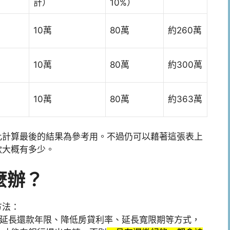
計）
10%）
10萬
80萬
約260萬
10萬
80萬
約300萬
10萬
80萬
約363萬
此計算最後的結果為參考用。不過仍可以藉著這張表上
款大概有多少。
麼辦？
方法：
延長還款年限、降低房貸利率、延長寬限期等方式，