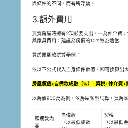
與條件的不同，而有所浮動。
3.額外費用
買賣房屋時還有2項必要支出，一為仲介費：
與家具費用：建議為房價的10%較為適當。
買房頭期款試算舉例：
依以下公式代入自身條件數值，即可換算出
房屋價值
x
自備款成數（%）
+
契稅
+
仲介費
+
以房價800萬為例，依房屋類型試算，買房
自備款
契稅
頭期款內
（以最低成數
（以最低
容