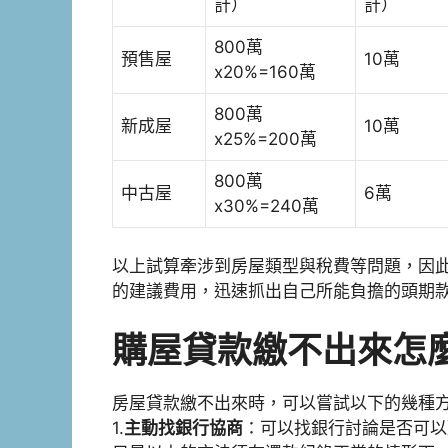
計）
計）
800萬
預售屋
10萬
x20%=160萬
800萬
新成屋
10萬
x25%=200萬
800萬
中古屋
6萬
x30%=240萬
以上試算牽涉到房屋類型與稅費等問題，因
的建議費用，迅速抓出自己所能負擔的頭期
購屋貸款繳不出來怎
房屋貸款繳不出來時，可以嘗試以下的幾種
1.
主動找銀行協商
：可以找銀行討論是否可以