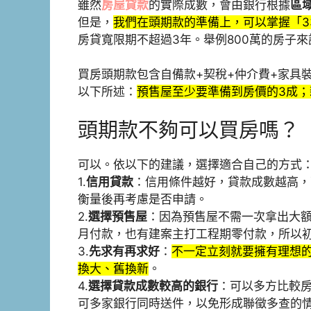
雖然
房屋貸款
的實際成數，會由銀行根據
區
但是，
我們在頭期款的準備上，可以掌握「3
房貸寬限期不超過3年。舉例800萬的房子來說
買房頭期款包含自備款+契稅+仲介費+家具
以下所述：
預售屋至少要準備到房價的3成；
頭期款不夠可以買房嗎？
可以。依以下的建議，選擇適合自己的方式
1.
信用貸款
：信用條件越好，貸款成數越高，
衡量後再考慮是否申請。
2.
選擇預售屋
：因為預售屋不需一次拿出大
月付款，也有建案主打工程期零付款，所以
3.
先求有再求好
：
不一定立刻就要擁有理想
換大、舊換新
。
4.
選擇貸款成數較高的銀行
：可以多方比較
可多家銀行同時送件，以免形成聯徵多查的