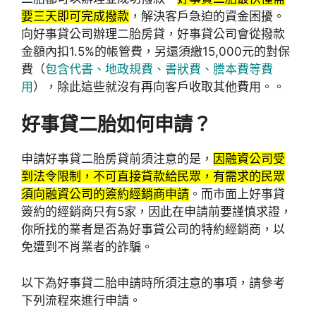
要三天即可完成撥款
，解決客戶急迫的資金困擾。
向好事貸公司辦理二胎房貸，好事貸公司會從撥款
金額內扣1.5%的帳管費，另還須繳15,000元的對保
費（
包含代書、地政規費、書狀費、謄本費等費
用
），除此這些就沒有再向客戶收取其他費用。。
好事貸二胎如何申請？
申請好事貸二胎房貸前須注意的是，
因融資公司受
到法令限制，不可直接貸款給民眾，有需求的民眾
須向融資公司的簽約經銷商申請
。而市面上好事貸
簽約的經銷商只有5家，因此在申請前要謹慎求證，
你所找的業者是否為好事貸公司的特約經銷商，以
免遭到不肖業者的詐騙。
以下為好事貸二胎申請時所須注意的事項，請參考
下列流程來進行申請。