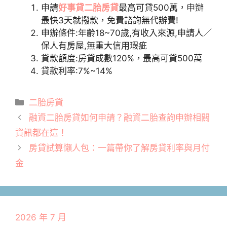
申請
好事貸二胎房貸
最高可貸500萬，申辦
最快3天就撥款，免費諮詢無代辦費!
申辦條件:年齡18~70歲,有收入來源,申請人／
保人有房屋,無重大信用瑕疵
貸款額度:房貸成數120%，最高可貸500萬
貸款利率:7%~14%
分
二胎房貸
類
融資二胎房貸如何申請？融資二胎查詢申辦相關
資訊都在這！
房貸試算懶人包：一篇帶你了解房貸利率與月付
金
2026 年 7 月