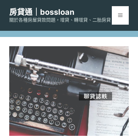
跳
房貸通｜bossloan
至
選
主
關於各種房屋貸款問題，增貸、轉增貸、二胎房貸
要
單
內
容