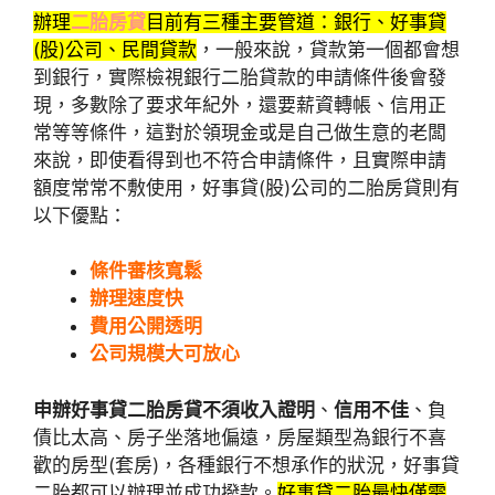
辦理
二胎房貸
目前有三種主要管道：銀行、好事貸
(股)公司、民間貸款
，一般來說，貸款第一個都會想
到銀行，實際檢視銀行二胎貸款的申請條件後會發
現，多數除了要求年紀外，還要薪資轉帳、信用正
常等等條件，這對於領現金或是自己做生意的老闆
來說，即使看得到也不符合申請條件，且實際申請
額度常常不敷使用，好事貸(股)公司的二胎房貸則有
以下優點：
條件審核寬鬆
辦理速度快
費用公開透明
公司規模大可放心
申辦好事貸二胎房貸不須收入證明
、
信用不佳
、負
債比太高、房子坐落地偏遠，房屋類型為銀行不喜
歡的房型(套房)，各種銀行不想承作的狀況，好事貸
二胎都可以辦理並成功撥款。
好事貸二胎最快僅需