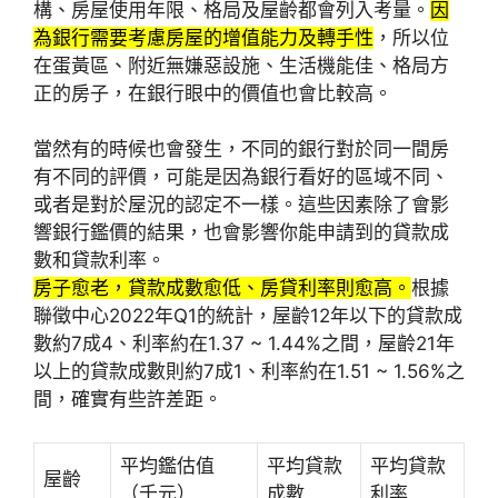
構、房屋使用年限、格局及屋齡都會列入考量。
因
為銀行需要考慮房屋的增值能力及轉手性
，所以位
在蛋黃區、附近無嫌惡設施、生活機能佳、格局方
正的房子，在銀行眼中的價值也會比較高。
當然有的時候也會發生，不同的銀行對於同一間房
有不同的評價，可能是因為銀行看好的區域不同、
或者是對於屋況的認定不一樣。這些因素除了會影
響銀行鑑價的結果，也會影響你能申請到的貸款成
數和貸款利率。
房子愈老，貸款成數愈低、房貸利率則愈高。
根據
聯徵中心2022年Q1的統計，屋齡12年以下的貸款成
數約7成4、利率約在1.37 ~ 1.44%之間，屋齡21年
以上的貸款成數則約7成1、利率約在1.51 ~ 1.56%之
間，確實有些許差距。
平均鑑估值
平均貸款
平均貸款
屋齡
（千元）
成數
利率