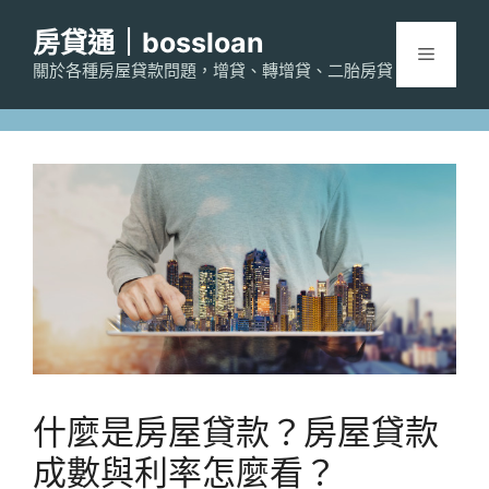
跳
房貸通｜bossloan
至
選
主
關於各種房屋貸款問題，增貸、轉增貸、二胎房貸
要
單
內
容
什麼是房屋貸款？房屋貸款
成數與利率怎麼看？