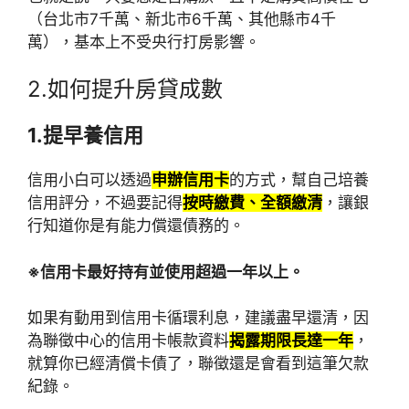
（台北市7千萬、新北市6千萬、其他縣市4千
萬），基本上不受央行打房影響。
2.如何提升房貸成數
1.提早養信用
信用小白可以透過
申辦信用卡
的方式，幫自己培養
信用評分，不過要記得
按時繳費、全額繳清
，讓銀
行知道你是有能力償還債務的。
※信用卡最好持有並使用超過一年以上。
如果有動用到信用卡循環利息，建議盡早還清，因
為聯徵中心的信用卡帳款資料
揭露期限長達一年
，
就算你已經清償卡債了，聯徵還是會看到這筆欠款
紀錄。