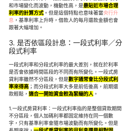
和市場變化而波動，機動性高，是
最貼近市場合理
利率的計算方式
。但是這個特點也意味著當
央行升
息
，基準利率上升時，借款人的每月還款金額也會
跟著大幅增加。
3. 是否依區段計息：一段式利率／分
段式利率
一段式利率和分段式利率的最大差別，就在於利率
是否會依據時間區段的不同而有所變化。一段式房
貸利率雖然不分區段，但是
數字通常會比分段式利
率來得高
；而分段式利率大多是前低後高，前期還
款輕鬆，
適合一開始資金較為緊繃的人
。
1.一段式房貸利率：
一段式利率指的是整個貸款期間
不分區段，個人加碼利率都固定維持在同一個數
字，只有基準利率會隨市場波動而有所變化。但是
長期來說，
一段式房貸利率的月利息還是相對固