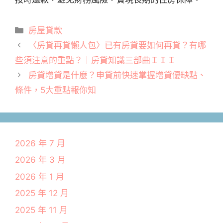
分
房屋貸款
類
〈房貸再貸懶人包〉已有房貸要如何再貸？有哪
些須注意的重點？｜房貸知識三部曲ＩＩＩ
房貸增貸是什麼？申貸前快速掌握增貸優缺點、
條件，5大重點報你知
2026 年 7 月
2026 年 3 月
2026 年 1 月
2025 年 12 月
2025 年 11 月