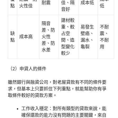
耐震
佳、隔
成本低
點
火性佳
低
音好
建材較
隔音
重、較
易發生
不耐
差、防
缺
占空
壁癌、
震、
成本高
火性
點
間、造
漏水、
不耐
差、防
型變化
龜裂
用
水差
較少
（2）申貸人的條件
雖然銀行與融資公司，對老屋貸款有不同的條件要
求，但基本上只要抓住下列重點，就能幫助你有爭
取條件較好的貸款方案。
工作收入穩定：對所有類型的貸款來說，能
確保還款的能力沒有問題的主要關鍵，來自