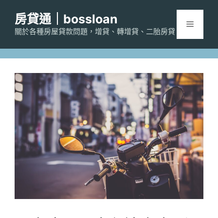
跳
房貸通｜bossloan
至
選
主
關於各種房屋貸款問題，增貸、轉增貸、二胎房貸
要
單
內
容