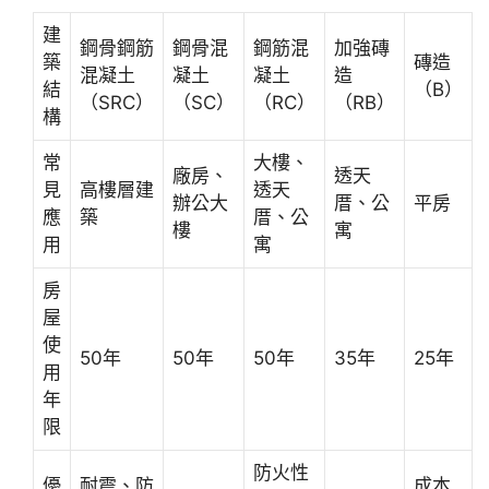
建
鋼骨鋼筋
鋼骨混
鋼筋混
加強磚
築
磚造
混凝土
凝土
凝土
造
結
（B）
（SRC）
（SC）
（RC）
（RB）
構
常
大樓、
廠房、
透天
見
高樓層建
透天
辦公大
厝、公
平房
應
築
厝、公
樓
寓
用
寓
房
屋
使
50年
50年
50年
35年
25年
用
年
限
防火性
優
耐震、防
成本