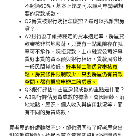
不超過60%，基本上還是可以順利申請到想
要的貸款成數。
Q2
房貸被銀行婉拒怎麼辦？還可以找誰辦房
貸？
A2
銀行為了維持穩定的資本適足率，房屋貸
款審核非常地嚴苛，只要有一點風險存在就
寧可不承作、婉拒貸款。上市融資公司好事
貸好事貸的資本額與銀行相近，貸款風險比
一般民間貸款低。
好事貸二胎房貸審核寬
鬆，房貸條件限制較少，只要房屋仍有貸款
空間，都有機會申辦二胎房貸。
Q3
銀行評估中古屋房貸成數的重點是什麼？
A3
銀行評估房貸成數的標準，會因屋齡、落
地地點、屋況、個人收入與信用狀況等，而
有不同的房貸成數。
買老屋的好處雖然不少，卻也須同時了解老屋會出
現的瑕疵問題。透過本篇文章就能幫助你避開買到