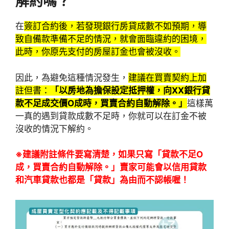
解約嗎？
在
簽訂合約後，若發現銀行房貸成數不如預期，導
致自備款準備不足的情況，就會面臨違約的困境，
此時，你原先支付的房屋訂金也會被沒收。
因此，為避免這種情況發生，
建議在買賣契約上加
註但書：
「以房地為擔保設定抵押權，向
XX
銀行貸
款不足成交價O
成時，買賣合約自動解除。」
這樣萬
一真的遇到貸款成數不足時，你就可以在訂金不被
沒收的情況下解約。
※建議附註條件要寫清楚，如果只寫「貸款不足O
成，買賣合約自動解除。」賣家可能會以信用貸款
和汽車貸款也都是「貸款」為由而不認帳喔！