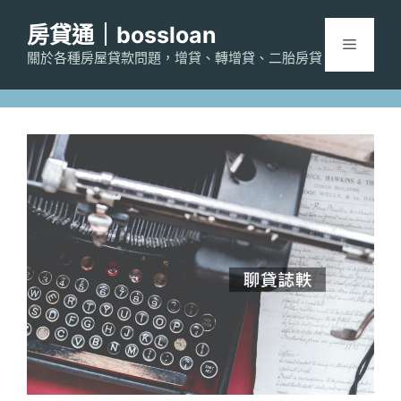
跳
房貸通｜bossloan
至
選
主
關於各種房屋貸款問題，增貸、轉增貸、二胎房貸
要
單
內
容