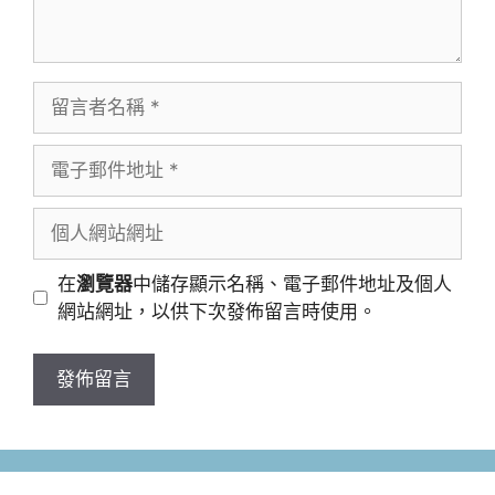
留
言
者
電
名
子
稱
郵
個
件
人
地
網
在
瀏覽器
中儲存顯示名稱、電子郵件地址及個人
址
站
網站網址，以供下次發佈留言時使用。
網
址