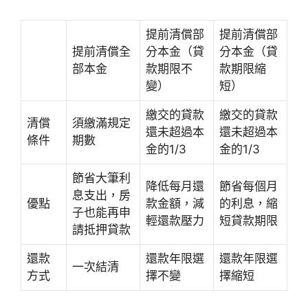
提前清償部
提前清償部
提前清償全
分本金（貸
分本金（貸
部本金
款期限不
款期限縮
變）
短）
繳交的貸款
繳交的貸款
清償
須繳滿規定
還未超過本
還未超過本
條件
期數
金的1/3
金的1/3
節省大筆利
降低每月還
節省每個月
息支出，房
優點
款金額，減
的利息，縮
子也能再申
輕還款壓力
短貸款期限
請抵押貸款
還款
還款年限選
還款年限選
一次結清
方式
擇不變
擇縮短