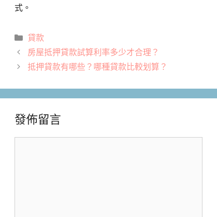
式。
分
貸款
類
房屋抵押貸款試算利率多少才合理？
抵押貸款有哪些？哪種貸款比較划算？
發佈留言
留
言