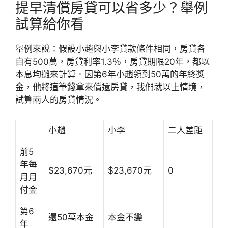
提早清償房貸可以省多少？舉例
試算給你看
舉例來說：假設小趙與小李貸款條件相同，房貸各
自有500萬，房貸利率1.3％，房貸期限20年，都以
本息均攤來計算。因第6年小趙領到50萬的年終獎
金，他將這筆錢拿來償還房貸，我們就以上情境，
試算兩人的房貸情況。
小趙
小李
二人差距
前5
年每
$23,670元
$23,670元
0
月月
付金
第6
還50萬本金
本金不變
年