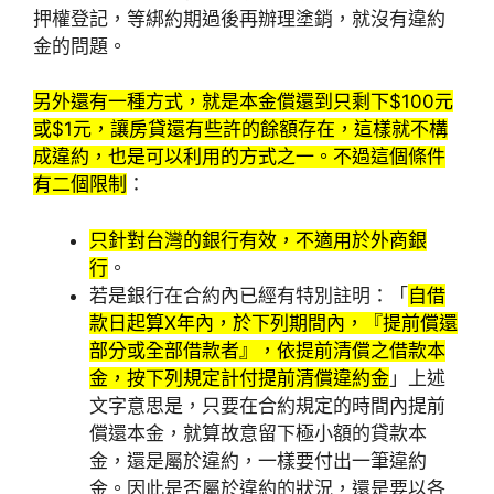
押權登記，等綁約期過後再辦理塗銷，就沒有違約
金的問題。
另外還有一種方式，就是本金償還到只剩下$100元
或$1元，讓房貸還有些許的餘額存在，這樣就不構
成違約，也是可以利用的方式之一。不過這個條件
有二個限制
：
只針對台灣的銀行有效，不適用於外商銀
行
。
若是銀行在合約內已經有特別註明：「
自借
款日起算X年內，於下列期間內，『提前償還
部分或全部借款者』，依提前清償之借款本
金，按下列規定計付提前清償違約金
」上述
文字意思是，只要在合約規定的時間內提前
償還本金，就算故意留下極小額的貸款本
金，還是屬於違約，一樣要付出一筆違約
金。因此是否屬於違約的狀況，還是要以各