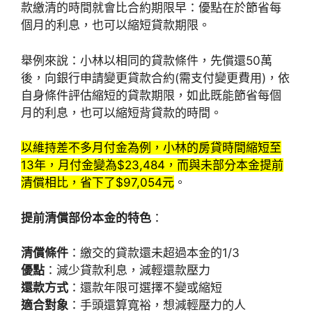
款繳清的時間就會比合約期限早：優點在於節省每
個月的利息，也可以縮短貸款期限。
舉例來說：小林以相同的貸款條件，先償還50萬
後，向銀行申請變更貸款合約(需支付變更費用)，依
自身條件評估縮短的貸款期限，如此既能節省每個
月的利息，也可以縮短背貸款的時間。
以維持差不多月付金為例，小林的房貸時間縮短至
13年，月付金變為$23,484，而與未部分本金提前
清償相比，省下了$97,054元
。
提前清償
部份
本金的特色
：
清償條件
：繳交的貸款還未超過本金的1/3
優點
：減少貸款利息，減輕還款壓力
還款方式
：還款年限可選擇不變或縮短
適合對象
：手頭還算寬裕，想減輕壓力的人