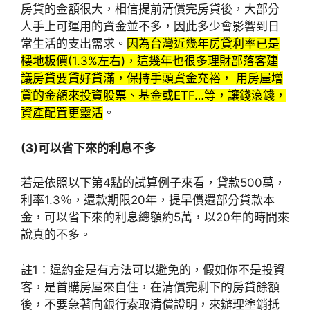
房貸的金額很大，相信提前清償完房貸後，大部分
人手上可運用的資金並不多，因此多少會影響到日
常生活的支出需求。
因為台灣近幾年房貸利率已是
樓地板價(1.3%左右)，這幾年也很多理財部落客建
議房貸要貸好貸滿，保持手頭資金充裕， 用房屋增
貸的金額來投資股票、基金或ETF…等，讓錢滾錢，
資產配置更靈活
。
(3)可以省下來的利息不多
若是依照以下第4點的試算例子來看，貸款500萬，
利率1.3％，還款期限20年，提早償還部分貸款本
金，可以省下來的利息總額約5萬，以20年的時間來
說真的不多。
註1：違約金是有方法可以避免的，假如你不是投資
客，是首購房屋來自住，在清償完剩下的房貸餘額
後，不要急著向銀行索取清償證明，來辦理塗銷抵