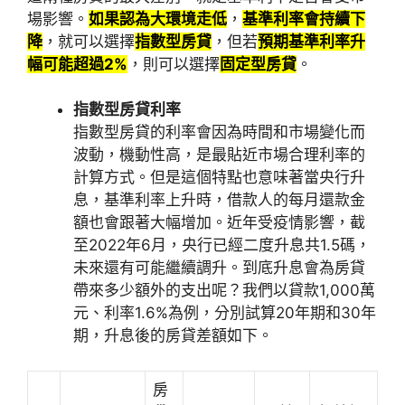
場影響。
如果認為大環境走低
，
基準利率會持續下
降
，就可以選擇
指數型房貸
，但若
預期基準利率升
幅可能超過2%
，則可以選擇
固定型房貸
。
指數型房貸利率
指數型房貸的利率會因為時間和市場變化而
波動，機動性高，是最貼近市場合理利率的
計算方式。但是這個特點也意味著當央行升
息，基準利率上升時，借款人的每月還款金
額也會跟著大幅增加。近年受疫情影響，截
至2022年6月，央行已經二度升息共1.5碼，
未來還有可能繼續調升。到底升息會為房貸
帶來多少額外的支出呢？我們以貸款1,000萬
元、利率1.6%為例，分別試算20年期和30年
期，升息後的房貸差額如下。
房