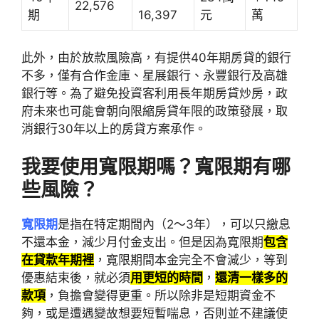
22,576
期
16,397
元
萬
此外，由於放款風險高，有提供40年期房貸的銀行
不多，僅有合作金庫、星展銀行、永豐銀行及高雄
銀行等。為了避免投資客利用長年期房貸炒房，政
府未來也可能會朝向限縮房貸年限的政策發展，取
消銀行30年以上的房貸方案承作。
我要使用寬限期嗎？寬限期有哪
些風險？
寬限期
是指在特定期間內（2～3年），可以只繳息
不還本金，減少月付金支出。但是因為寬限期
包含
在貸款年期裡
，寬限期間本金完全不會減少，等到
優惠結束後，就必須
用更短的時間
，
還清一樣多的
款項
，負擔會變得更重。所以除非是短期資金不
夠，或是遭遇變故想要短暫喘息，否則並不建議使