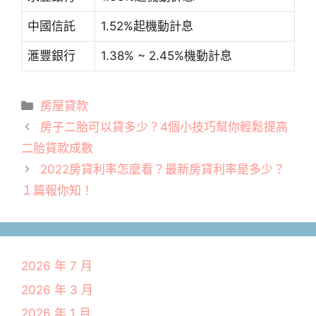
中國信託
1.52%起機動計息
滙豐銀行
1.38% ~ 2.45%機動計息
分
房屋貸款
類
房子二胎可以貸多少？4個小技巧幫你輕鬆提高
二胎貸款成數
2022房貸利率怎麼看？最新房貸利率是多少？
１篇報你知！
2026 年 7 月
2026 年 3 月
2026 年 1 月