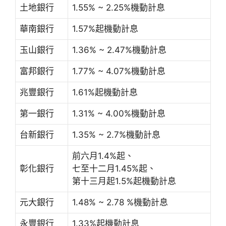
土地銀行
1.55% ~ 2.25%機動計息
華南銀行
1.57%起機動計息
玉山銀行
1.36% ~ 2.47%機動計息
富邦銀行
1.77% ~ 4.07%機動計息
兆豐銀行
1.61%起機動計息
第一銀行
1.31% ~ 4.00%機動計息
台新銀行
1.35% ~ 2.7%機動計息
前六月1.4%起、
彰化銀行
七至十二月1.45%起、
第十三月起1.5%起機動計息
元大銀行
1.48% ~ 2.78 %機動計息
永豐銀行
1.33%起機動計息