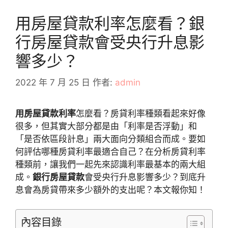
用房屋貸款利率怎麼看？銀
行房屋貸款會受央行升息影
響多少？
2022 年 7 月 25 日
作者:
admin
用房屋貸款利率
怎麼看？房貸利率種類看起來好像
很多，但其實大部分都是由「利率是否浮動」和
「是否依區段計息」兩大面向分類組合而成。要如
何評估哪種房貸利率最適合自己？在分析房貸利率
種類前，讓我們一起先來認識利率最基本的兩大組
成。
銀行房屋貸款
會受央行升息影響多少？到底升
息會為房貸帶來多少額外的支出呢？本文報你知！
內容目錄