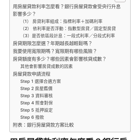
用房屋貸款利率怎麼看？銀行房屋貸款會受央行升息
影響多少？
（1） 房貸利率組成：指標利率＋加碼利率
（2） 依利率是否浮動：指數型房貸／固定型房貸
（3）是否依區段計息：一段式利率／分段式利率
房貸期限怎麼選？年期越長越輕鬆嗎？
我要使用寬限期嗎？寬限期有哪些風險？
房貸額度有多少？哪些因素會影響核貸成數？
其他會影響房貸成數的因素
房屋貸款申請流程
Step 1 選擇合適方案
Step 2 房屋鑑價
Step 3 資料審核
Step 4 照會對保
Step 5 抵押設定
Step 6 撥款
附表：銀行房屋貸款方案比較