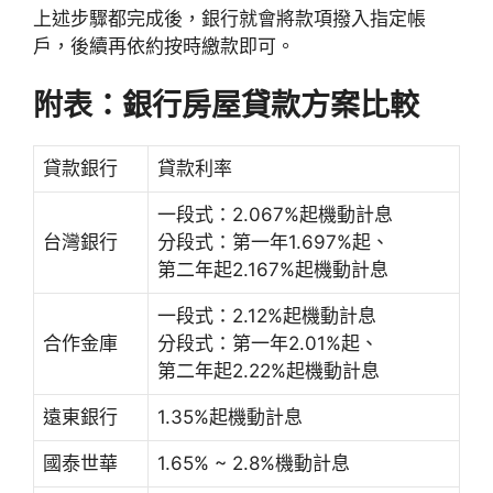
上述步驟都完成後，銀行就會將款項撥入指定帳
戶，後續再依約按時繳款即可。
附表：銀行房屋貸款方案比較
貸款銀行
貸款利率
一段式：2.067%起機動計息
台灣銀行
分段式：第一年1.697%起、
第二年起2.167%起機動計息
一段式：2.12%起機動計息
合作金庫
分段式：第一年2.01%起、
第二年起2.22%起機動計息
遠東銀行
1.35%起機動計息
國泰世華
1.65% ~ 2.8%機動計息