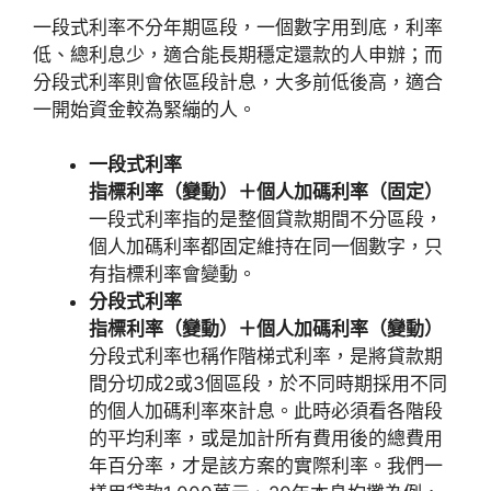
一段式利率不分年期區段，一個數字用到底，利率
低、總利息少，適合能長期穩定還款的人申辦；而
分段式利率則會依區段計息，大多前低後高，適合
一開始資金較為緊繃的人。
一段式利率
指標利率（變動）＋個人加碼利率（固定）
一段式利率指的是整個貸款期間不分區段，
個人加碼利率都固定維持在同一個數字，只
有指標利率會變動。
分段式利率
指標利率（變動）＋個人加碼利率（變動）
分段式利率也稱作階梯式利率，是將貸款期
間分切成2或3個區段，於不同時期採用不同
的個人加碼利率來計息。此時必須看各階段
的平均利率，或是加計所有費用後的總費用
年百分率，才是該方案的實際利率。我們一