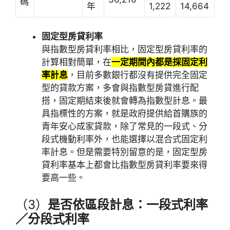
碼
年
1,222
14,664
固定型房貸利率
與指數型房貸利率相比，固定型房貸利率的
計算相對簡單，在
一定期間內都是採固定利
率計息
，目前多數銀行都沒有提供完全固定
型的貸款方案，多會與指數型房貸進行配
搭，固定期結束後就會轉為指數型計息。最
具指標性的方案，就是政府提供給首購族的
青年安心成家貸款，除了常見的一段式、分
段式機動利率外，也能選擇以混合式固定利
率計息。但是需要特別留意的是，固定型房
貸利率基本上都會比指數型房貸利率要來得
要高一些。
（3）
是否依區段計息：一段式利率
／分段式利率