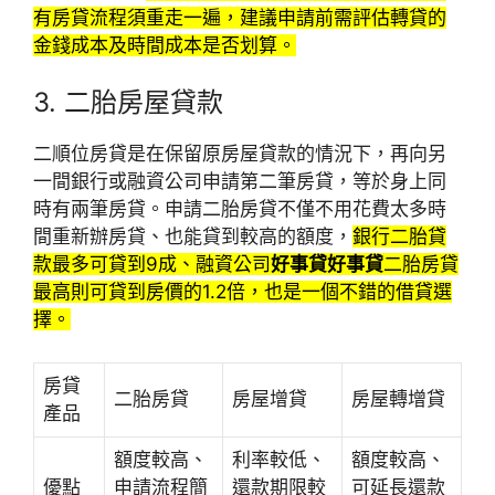
有房貸流程須重走一遍，建議申請前需評估轉貸的
金錢成本及時間成本是否划算。
3. 二胎房屋貸款
二順位房貸是在保留原房屋貸款的情況下，再向另
一間銀行或融資公司申請第二筆房貸，等於身上同
時有兩筆房貸。申請二胎房貸不僅不用花費太多時
間重新辦房貸、也能貸到較高的額度，
銀行二胎貸
款最多可貸到9成、融資公司
好事貸好事貸
二胎房貸
最高則可貸到房價的1.2倍，也是一個不錯的借貸選
擇。
房貸
二胎房貸
房屋增貸
房屋轉增貸
產品
額度較高、
利率較低、
額度較高、
優點
申請流程簡
還款期限較
可延長還款