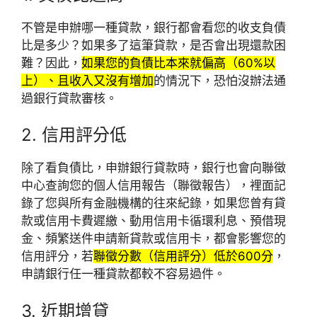
不管是申辦哪一種貸款，銀行都會看您的收支負債
比是多少？如果多了這筆貸款，是否會出現還款困
難？因此，
如果您的負債比本來就偏高（60%以
上）、且收入又沒有增加
的情況下，恐怕沒辦法通
過銀行貸款審核。
2. 信用評分低
除了看負債比，申辦銀行貸款時，銀行也會向聯徵
中心查詢您的個人信用報告（聯徵報告），裡面記
錄了您與所有金融機構的往來紀錄，如果您曾有貸
款或信用卡費遲繳、動用信用卡循環利息、預借現
金、頻繁送件申請新貸款或信用卡，都會影響您的
信用評分，若
聯徵分數（信用評分）低於600分
，
申請銀行任一種貸款都較不容易過件。
3. 近期增貸