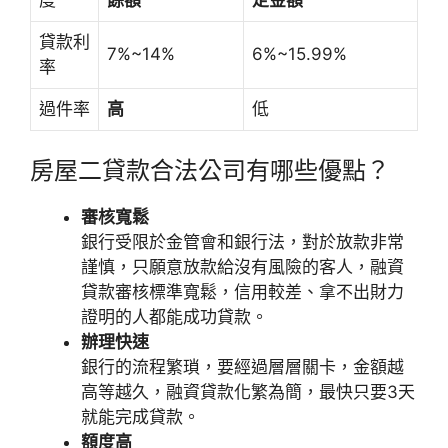
度
餘額
定金額
貸款利
7%~14%
6%~15.99%
率
過件率
高
低
房屋二貸款合法公司有哪些優點？
審核寬鬆
銀行受限於金管會和銀行法，對於放款非常
謹慎，只願意放款給沒有風險的客人，融資
貸款審核標準寬鬆，信用較差、拿不出財力
證明的人都能成功貸款。
辦理快速
銀行的流程繁瑣，要經過層層關卡，金額越
高等越久，融資貸款化繁為簡，最快只要3天
就能完成貸款。
額度高