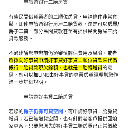
申請過銀行二胎房貸
有些民間借貸業者的二順位房貸，申請條件非常寬
鬆，即使申請過銀行房屋二胎貸款，還是可以
房屋/
房子二貸
，部分民間貸款甚至有提供民間房屋三胎
貸款服務。
不過建議您申辦前仍須審慎評估費用及風險，或者
選擇向好事貸申請好事貸好事貸二順位貸款來代償
銀行二胎貸款現欠餘額，也就是二胎轉增貸
的意
思，您可以
加
LINE由好事貸的專業房貸經理幫您作
進一步詳細說明。
申請過好事貸二胎房貸
若您的
房子仍有可貸空間
，可申請好事貸二胎房貸
增貸；若已無增貸空間，也有針對老客戶提供回娘
家專案，只要您原先的好事貸二胎房貸已正常繳款