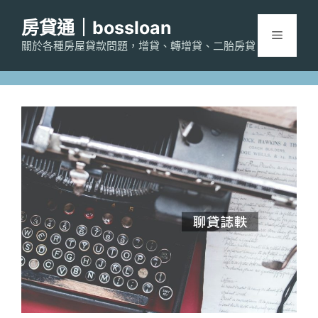
跳
房貸通｜bossloan
至
選
主
關於各種房屋貸款問題，增貸、轉增貸、二胎房貸
要
單
內
容