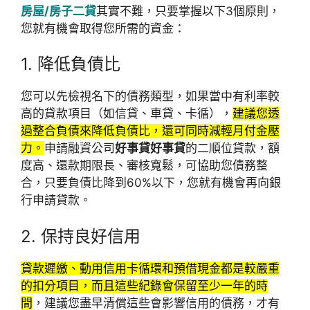
房屋/房子二貸
其實不難，只要掌握以下3個原則，
您就有機會取得您所需的資金：
1. 降低負債比
您可以先檢視名下的債務類型，如果當中有利率較
高的貸款項目（如信貸、車貸、卡循），
建議您透
過整合負債來降低負債比，還可同時減輕月付金壓
力。
申請融資公司
好事貸好事貸
的二順位貸款，額
度高、還款期限長、審核寬鬆，可協助您債務整
合，只要負債比降到60%以下，您就有機會再向銀
行申請貸款。
2. 保持良好信用
貸款遲繳、動用信用卡循環和預借現金都是較嚴重
的扣分項目，而且這些紀錄會保留至少一年的時
間
，建議您盡早清償這些會影響信用的債務，才有