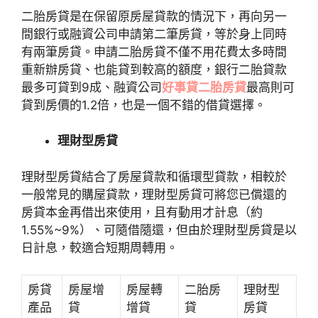
二胎房貸是在保留原房屋貸款的情況下，再向另一
間銀行或融資公司申請第二筆房貸，等於身上同時
有兩筆房貸。申請二胎房貸不僅不用花費太多時間
重新辦房貸、也能貸到較高的額度，銀行二胎貸款
最多可貸到9成、融資公司
好事貸二胎房貸
最高則可
貸到房價的1.2倍，也是一個不錯的借貸選擇。
理財型房貸
理財型房貸結合了房屋貸款和循環型貸款，相較於
一般常見的購屋貸款，理財型房貸可將您已償還的
房貸本金再借出來使用，且有動用才計息（約
1.55%~9%）、可隨借隨還，但由於理財型房貸是以
日計息，較適合短期周轉用。
房貸
房屋增
房屋轉
二胎房
理財型
產品
貸
增貸
貸
房貸