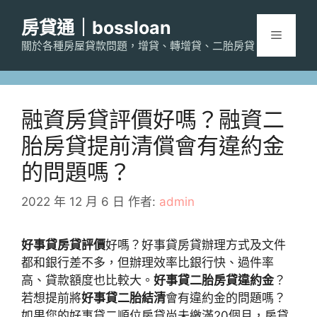
跳
房貸通｜bossloan
至
選
主
關於各種房屋貸款問題，增貸、轉增貸、二胎房貸
要
單
內
容
融資房貸評價好嗎？融資二
胎房貸提前清償會有違約金
的問題嗎？
2022 年 12 月 6 日
作者:
admin
好事貸房貸評價
好嗎？好事貸房貸辦理方式及文件
都和銀行差不多，但辦理效率比銀行快、過件率
高、貸款額度也比較大。
好事貸二胎房貸違約金
？
若想提前將
好事貸二胎結清
會有違約金的問題嗎？
如果您的好事貸二順位房貸尚未繳滿20個月，房貸