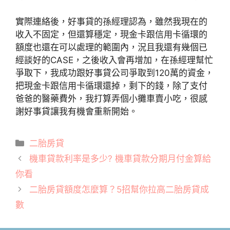
實際連絡後，好事貸的孫經理認為，雖然我現在的
收入不固定，但還算穩定，現金卡跟信用卡循環的
額度也還在可以處理的範圍內，況且我還有幾個已
經談好的CASE，之後收入會再增加，在孫經理幫忙
爭取下，我成功跟好事貸公司爭取到120萬的資金，
把現金卡跟信用卡循環還掉，剩下的錢，除了支付
爸爸的
醫藥費外，我打算弄個小攤車賣小吃，很感
謝好事貸讓我有機會重新開始。
分
二胎房貸
類
機車貸款利率是多少? 機車貸款分期月付金算給
你看
二胎房貸額度怎麼算？5招幫你拉高二胎房貸成
數