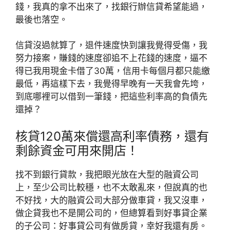
錢，我真的拿不出來了，找銀行辦信貸希望能過，
最後也落空。
信貸沒過就算了，退件速度快到讓我覺得受傷，我
努力接案，賺錢的速度卻追不上花錢的速度，逼不
得已我用現金卡借了30萬，信用卡每個月都只能繳
最低，再這樣下去，我覺得早晚有一天我會先垮，
到底哪裡可以借到一筆錢，把這些利率高的負債先
還掉？
核貸120萬來償還高利率債務，還有
剩餘資金可用來開店！
找不到銀行貸款，我把眼光放在大型的融資公司
上，至少公司比較穩，也不太敢亂來，但說真的也
不好找，大的融資公司大部分做車貸，我又沒車，
做企貸我也不是開公司的，但總算看到好事貸企業
的子公司：好事貸公司有做房貸，幸好我還有房。