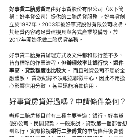
好事貸二胎房貸
是由好事貸股份有限公司（以下簡
稱：好事貸公司）提供的二胎房貸服務 。好事貸創
立於1987年，2003年被好事貸股份有限公司收購，
其經營內容跨足營建機具與各式產業設備等。於
2017年開始承做二胎房貸業務。
好事貸二胎房貸辦理方式及文件都和銀行差不多，
皆有標準的作業流程，但
辦理效率比銀行快、過件
率高、貸款額度也比較大
。 而且融資公司不屬於金
融體系， 貸款紀錄不須報送聯徵中心，因此不用擔
心影響信用分數 ，甚至還能培養信用。
好事貸房貸好過嗎？申請條件為何？
辦理二胎房貸目前有三種主要管道：銀行、好事貸
(股)公司、民間貸款，一般來說，貸款第一個都會想
到銀行，實際檢視
銀行二胎房貸
的申請條件後會發