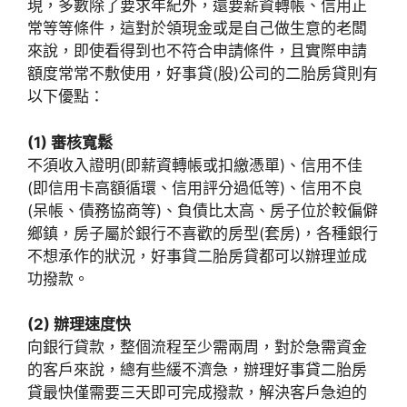
現，多數除了要求年紀外，還要薪資轉帳、信用正
常等等條件，這對於領現金或是自己做生意的老闆
來說，即使看得到也不符合申請條件，且實際申請
額度常常不敷使用，好事貸(股)公司的二胎房貸則有
以下優點：
(1) 審核寬鬆
不須收入證明(即薪資轉帳或扣繳憑單)、信用不佳
(即信用卡高額循環、信用評分過低等)、信用不良
(呆帳、債務協商等)、負債比太高、房子位於較偏僻
鄉鎮，房子屬於銀行不喜歡的房型(套房)，各種銀行
不想承作的狀況，好事貸二胎房貸都可以辦理並成
功撥款。
(2) 辦理速度快
向銀行貸款，整個流程至少需兩周，對於急需資金
的客戶來說，總有些緩不濟急，辦理好事貸二胎房
貸最快僅需要三天即可完成撥款，解決客戶急迫的