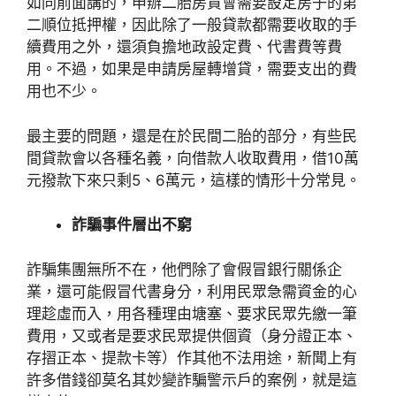
如同前面講的，申辦二胎房貸會需要設定房子的第
二順位抵押權，因此除了一般貸款都需要收取的手
續費用之外，還須負擔地政設定費、代書費等費
用。不過，如果是申請房屋轉增貸，需要支出的費
用也不少。
最主要的問題，還是在於民間二胎的部分，有些民
間貸款會以各種名義，向借款人收取費用，借10萬
元撥款下來只剩5、6萬元，這樣的情形十分常見。
詐騙事件層出不窮
詐騙集團無所不在，他們除了會假冒銀行關係企
業，還可能假冒代書身分，利用民眾急需資金的心
理趁虛而入，用各種理由塘塞、要求民眾先繳一筆
費用，又或者是要求民眾提供個資（身分證正本、
存摺正本、提款卡等）作其他不法用途，新聞上有
許多借錢卻莫名其妙變詐騙警示戶的案例，就是這