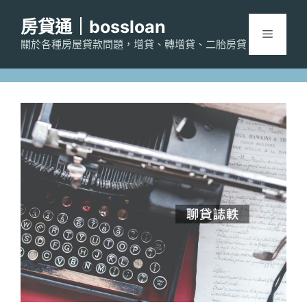
跳
房貸通｜bossloan
至
選
主
關於各種房屋貸款問題，增貸、轉增貸、二胎房貸
要
單
內
容