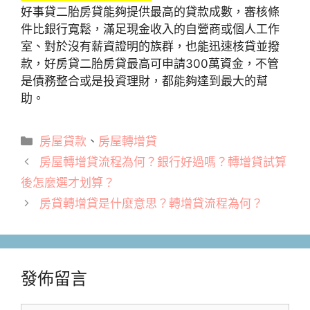
好事貸二胎房貸能夠提供最高的貸款成數，審核條
件比銀行寬鬆，滿足現金收入的自營商或個人工作
室、對於沒有薪資證明的族群，也能迅速核貸並撥
款，好房貸二胎房貸最高可申請300萬資金，不管
是債務整合或是投資理財，都能夠達到最大的幫
助。
分
房屋貸款
、
房屋轉增貸
類
房屋轉增貸流程為何？銀行好過嗎？轉增貸試算
後怎麼選才划算？
房貸轉增貸是什麼意思？轉增貸流程為何？
發佈留言