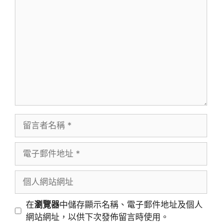
留
言
留
言
者
電
名
子
稱
郵
個
件
人
地
網
在
瀏覽器
中儲存顯示名稱、電子郵件地址及個人
址
站
網站網址，以供下次發佈留言時使用。