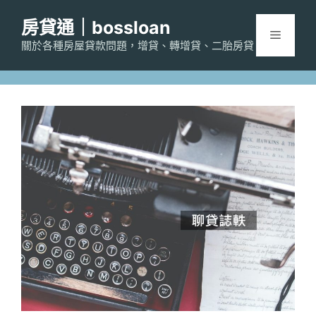
跳
房貸通｜bossloan
至
選
主
關於各種房屋貸款問題，增貸、轉增貸、二胎房貸
要
單
內
容