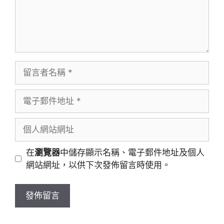
留
言
者
電
名
子
稱
郵
個
件
人
地
網
在
瀏覽器
中儲存顯示名稱、電子郵件地址及個人
址
站
網站網址，以供下次發佈留言時使用。
網
址