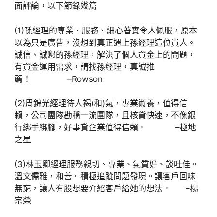
面評論，以下節錄幾篇
(1)孫經理的專業、服務、細心著實令人佩服，原本
以為只是廣告，沒想到真正遇上孫經理這位貴人。
誠信、誠懇的孫經理，解決了個人資金上的問題，
有資金運用需求，請找孫經理，真誠推
薦！ –Rowson
(2)周錦光經理待人褐(和)氣，專業術養，值得信
賴，公司團隊勘稱一流團隊，且核貸快速，不像銀
行綁手綁腳，好事貸企業值得信賴。 –極地
之星
(3)林玉卿經理服務親切、專業、氣質好、談吐佳。
溫文儒雅，和善。積極追蹤問題發現。讓客戶回味
無窮，讓人有股想要介紹客戶給她的想法。 –楊
宗榮