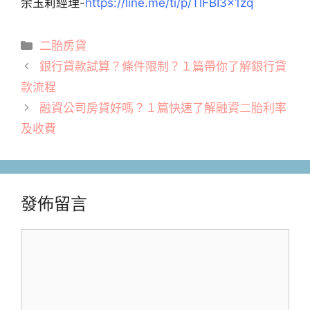
余玉莉經理-
https://line.me/ti/p/TlFBI3x1zq
分
二胎房貸
類
銀行貸款試算？條件限制？１篇帶你了解銀行貸
款流程
融資公司房貸好嗎？１篇快速了解融資二胎利率
及收費
發佈留言
留
言