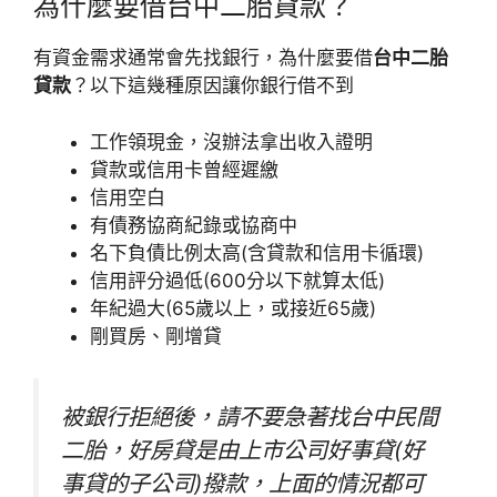
為什麼要借台中二胎貸款？
有資金需求通常會先找銀行，為什麼要借
台中二胎
貸款
？以下這幾種原因讓你銀行借不到
工作領現金，沒辦法拿出收入證明
貸款或信用卡曾經遲繳
信用空白
有債務協商紀錄或協商中
名下負債比例太高(含貸款和信用卡循環)
信用評分過低(600分以下就算太低)
年紀過大(65歲以上，或接近65歲)
剛買房、剛增貸
被銀行拒絕後，請不要急著找台中民間
二胎，好房貸是由上市公司好事貸(好
事貸的子公司)撥款，上面的情況都可