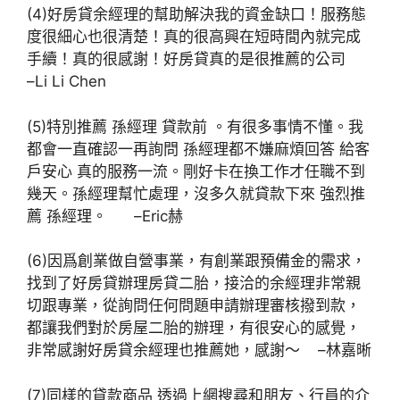
(4)好房貸余經理的幫助解決我的資金缺口！服務態
度很細心也很清楚！真的很高興在短時間內就完成
手續！真的很感謝！好房貸真的是很推薦的公司
–Li Li Chen
(5)特別推薦 孫經理 貸款前 。有很多事情不懂。我
都會一直確認一再詢問 孫經理都不嫌麻煩回答 給客
戶安心 真的服務一流。剛好卡在換工作才任職不到
幾天。孫經理幫忙處理，沒多久就貸款下來 強烈推
薦 孫經理。 –Eric赫
(6)因爲創業做自營事業，有創業跟預備金的需求，
找到了好房貸辦理房貸二胎，接洽的余經理非常親
切跟專業，從詢問任何問題申請辦理審核撥到款，
都讓我們對於房屋二胎的辦理，有很安心的感覺，
非常感謝好房貸余經理也推薦她，感謝～ –林嘉晰
(7)同樣的貸款商品 透過上網搜尋和朋友、行員的介