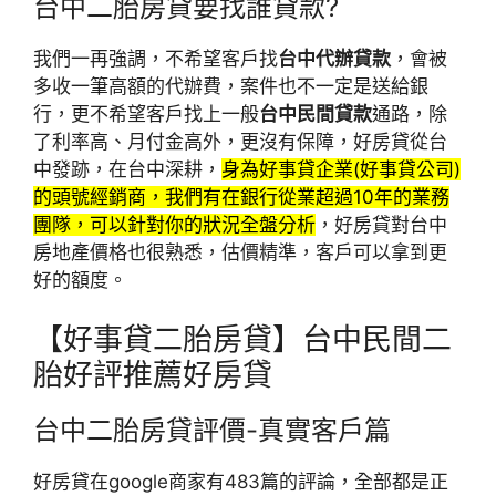
台中二胎房貸要找誰貸款?
我們一再強調，不希望客戶找
台中代辦貸款
，會被
多收一筆高額的代辦費，案件也不一定是送給銀
行，更不希望客戶找上一般
台中民間貸款
通路，除
了利率高、月付金高外，更沒有保障，好房貸從台
中發跡，在台中深耕，
身為好事貸企業(好事貸公司)
的頭號經銷商，我們有在銀行從業超過10年的業務
團隊，可以針對你的狀況全盤分析
，好房貸對台中
房地產價格也很熟悉，估價精準，客戶可以拿到更
好的額度。
【好事貸二胎房貸】台中民間二
胎好評推薦好房貸
台中二胎房貸評價-真實客戶篇
好房貸在google商家有483篇的評論，全部都是正