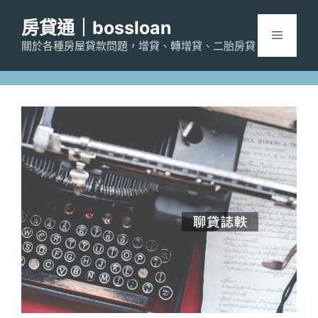
跳
房貸通｜bossloan
至
選
主
關於各種房屋貸款問題，增貸、轉增貸、二胎房貸
要
單
內
容