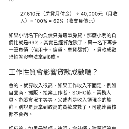
27,610元（房貸月付金） ÷ 40,000元（月收
入）× 100% = 69%（收支負債比）
如果小明名下的負債只有這筆房貸，那麼小明的負
債比就是69%，其實已經算危險了，萬一名下再多
一筆負債（信用卡、信貸、車貸都算），貸款成數
恐怕就沒辦法拿到8成。
工作性質會影響貸款成數嗎？
會的。就算收入很高，如果工作收入不固定，例如
自營商、攤販、接案工作者、SOHO族、業務人
員、遊戲實況主等等，又或者是收入領現金的族
群，別說是要拿到較高的貸款成數了，可能連審核
都不會過。
相反的，如果是醫師、律師、會計師、建築師等專