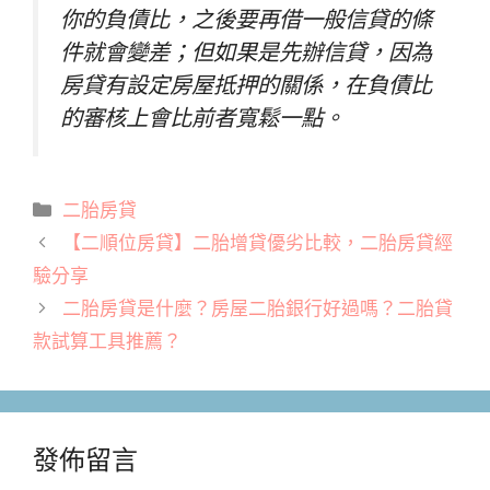
你的負債比，之後要再借一般信貸的條
件就會變差；但如果是先辦信貸，因為
房貸有設定房屋抵押的關係，在負債比
的審核上會比前者寬鬆一點。
分
二胎房貸
類
【二順位房貸】二胎增貸優劣比較，二胎房貸經
驗分享
二胎房貸是什麼？房屋二胎銀行好過嗎？二胎貸
款試算工具推薦？
發佈留言