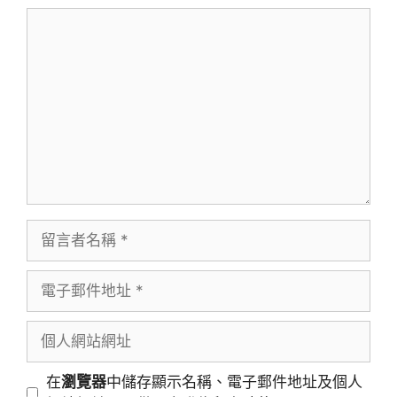
留
言
留
言
者
電
名
子
稱
郵
個
件
人
地
網
在
瀏覽器
中儲存顯示名稱、電子郵件地址及個人
址
站