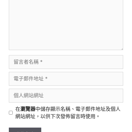
留
言
者
電
名
子
稱
郵
個
件
人
地
網
在
瀏覽器
中儲存顯示名稱、電子郵件地址及個人
址
站
網站網址，以供下次發佈留言時使用。
網
址