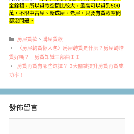
金餘額，所以貸款空間比較大，最高可以貸到500
萬，不限中古屋、新成屋、老屋，只要有貸款空間
都沒問題。
分
房屋貸款
、
購屋貸款
類
〈房屋轉貸懶人包〉房屋轉貸是什麼？房屋轉增
貸好嗎？｜房貸知識三部曲ＩＩ
房貸再貸有哪些選擇？ 3大關鍵提升房貸再貸成
功率！
發佈留言
留
言