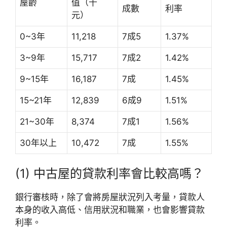
屋齡
值（千
成數
利率
元）
0~3年
11,218
7成5
1.37%
3~9年
15,717
7成2
1.42%
9~15年
16,187
7成
1.45%
15~21年
12,839
6成9
1.51%
21~30年
8,374
7成1
1.56%
30年以上
10,472
7成
1.55%
(1) 中古屋的貸款利率會比較高嗎？
銀行審核時，除了會將房屋狀況列入考量，貸款人
本身的收入高低、信用狀況和職業，也會影響貸款
利率。