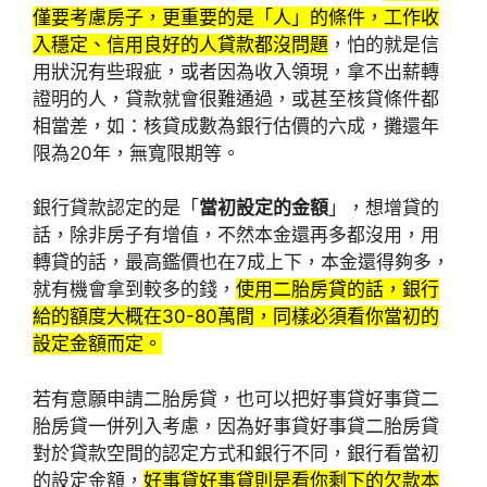
僅要考慮房子，更重要的是「人」的條件，工作收
入穩定、信用良好的人貸款都沒問題
，怕的就是信
用狀況有些瑕疵，或者因為收入領現，拿不出薪轉
證明的人，貸款就會很難通過，或甚至核貸條件都
相當差，如：核貸成數為銀行估價的六成，攤還年
限為20年，無寬限期等。
銀行貸款認定的是「
當初設定的金額
」，想增貸的
話，除非房子有增值，不然本金還再多都沒用，用
轉貸的話，最高鑑價也在7成上下，本金還得夠多，
就有機會拿到較多的錢，
使用二胎房貸的話，銀行
給的額度大概在30-80萬間，同樣必須看你當初的
設定金額而定。
若有意願申請二胎房貸，也可以把好事貸好事貸二
胎房貸一併列入考慮，因為好事貸好事貸二胎房貸
對於貸款空間的認定方式和銀行不同，銀行看當初
的設定金額，
好事貸好事貸則是看你剩下的欠款本