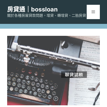
跳
房貸通｜bossloan
至
選
主
關於各種房屋貸款問題，增貸、轉增貸、二胎房貸
要
單
內
容