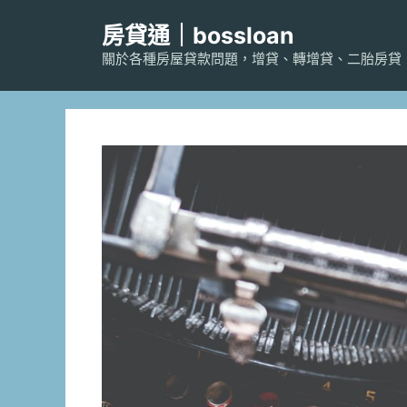
跳
房貸通｜bossloan
至
主
關於各種房屋貸款問題，增貸、轉增貸、二胎房貸
要
內
容