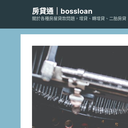
跳
房貸通｜bossloan
至
主
關於各種房屋貸款問題，增貸、轉增貸、二胎房貸
要
內
容