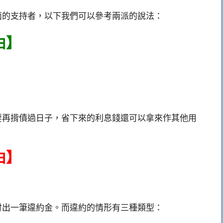
面的支持者，以下我們可以參考兩派的說法：
由】
要再揹債過日子，省下來的利息錢還可以拿來作其他用
由】
付出一筆違約金。而違約的情形有三種類型：