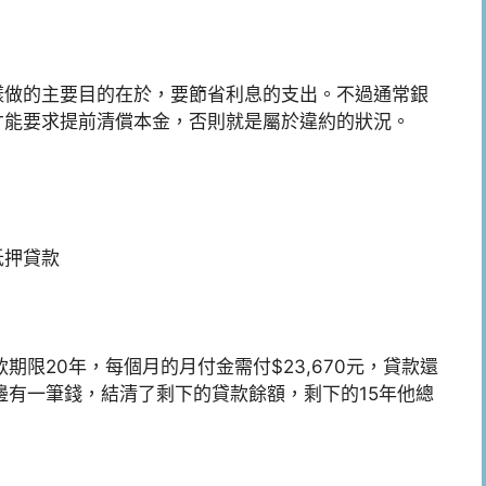
樣做的主要目的在於，要節省利息的支出。不過通常銀
才能要求提前清償本金，否則就是屬於違約的狀況。
抵押貸款
款期限20年，每個月的月付金需付$23,670元，貸款還
好手邊有一筆錢，結清了剩下的貸款餘額，剩下的15年他總