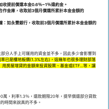
收提前償還本金0.6％~1％違約金。
合作金庫，收取前3個月償還所累計本金金額的
權：如永豐銀行，收取前3個月償還所累計本金金額的
大部分人手上可運用的資金並不多，因此多少會影響到
率已是樓地板價(1.3%左右)，這幾年也很多理財部落
 用房屋增貸的金額來投資股票、基金或ETF…等，讓
0萬，利率1.3％，還款期限20年，提早償還部分貸款
年的時間來說真的不多。