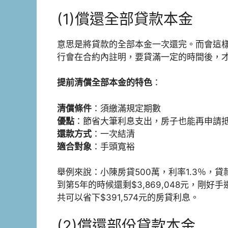
(1)償還全部貸款本金
意思是將貸款的全部本金一次還完。而會這
行會在合約內註明，要貸滿一定的時間後，
提前清償
全部
本金的特色
：
清償條件
：須繳滿規定期數
優點
：節省大筆利息支出，房子也能再申請
還款方式
：一次結清
適合對象
：手頭寬裕
舉例來說：小陳房貸500萬，利率1.3％，貸
到第5年的時候還剩$3,869,048元，剛
共可以省下$391,574元的房貸利息。
(2)償還部份貸款本金