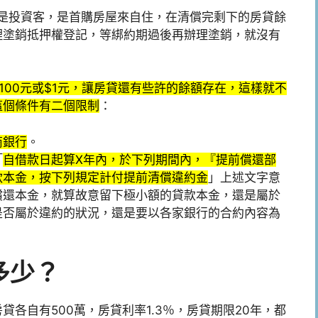
是投資客，是首購房屋來自住，在清償完剩下的房貸餘
理塗銷抵押權登記，等綁約期過後再辦理塗銷，就沒有
100元或$1元，讓房貸還有些許的餘額存在，這樣就不
這個條件有二個限制
：
商銀行
。
「
自借款日起算X年內，於下列期間內，『提前償還部
款本金，按下列規定計付提前清償違約金
」上述文字意
償還本金，就算故意留下極小額的貸款本金，還是屬於
是否屬於違約的狀況，還是要以各家銀行的合約內容為
多少？
各自有500萬，房貸利率1.3％，房貸期限20年，都