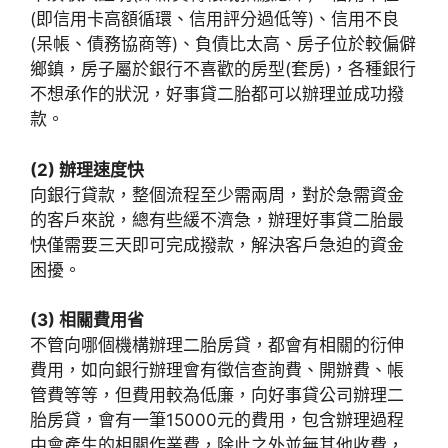
(即信用卡高額循環、信用評分過低等)、信用不良
(呆帳、債務協商等)、負債比太高、房子位於較偏僻
鄉鎮，房子屬於銀行不喜歡的房型(套房)，各種銀行
不想承作的狀況，好事貸二胎都可以辦理並成功撥
款。
(2) 辦理速度快
向銀行貸款，整個流程至少需兩周，對於急需資金
的客戶來說，總有些緩不濟急，辦理好事貸二胎最
快僅需要三天即可完成撥款，解決客戶急迫的資金
困擾。
(3) 相關費用省
不管向哪個機構辦理二胎房貸，都會有相關的衍伸
費用，如向銀行辦理會有徵信查詢費、開辦費、帳
管費等等，但費用較為低廉，向好事貸公司辦理二
胎房貸，會有一筆15000元的費用，包含辦理過程
中會產生的相關作業費，除此之外並無其他收費，