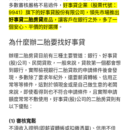
多數審核嚴格不易過件，
好事貸企業（股票代號：
9941）旗下的好事貸股份有限公司，領先市場推出
好事貸二胎房貸
產品，讓客戶在銀行之外，多了一
個安心、平價的好選擇
。
為什麼辦二胎要找好事貸
辦理二胎房貸目前有三種主要管道：銀行、好事貸
(股)公司、民間貸款，一般來說，貸款第一個都會想
到銀行，實際檢視銀行二胎貸款的申請條件後會發
現，多數除了要求年紀外，還要薪資轉帳、信用正
常等等條件，這對於領現金或是自己做生意的老闆
來說，即使看得到也不符合申請條件，且實際申請
額度常常不敷使用，好事貸(股)公司的二胎房貸則有
以下優點：
(1) 審核寬鬆
不須收入證明(即薪資轉帳或扣繳憑單)、信用不佳