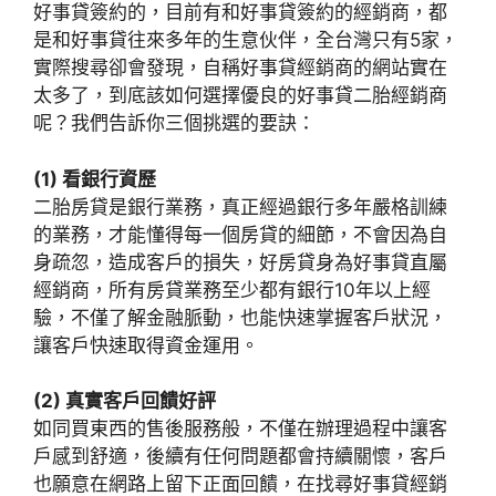
好事貸簽約的，目前有和好事貸簽約的經銷商，都
是和好事貸往來多年的生意伙伴，全台灣只有5家，
實際搜尋卻會發現，自稱好事貸經銷商的網站實在
太多了，到底該如何選擇優良的好事貸二胎經銷商
呢？我們告訴你三個挑選的要訣：
(1) 看銀行資歷
二胎房貸是銀行業務，真正經過銀行多年嚴格訓練
的業務，才能懂得每一個房貸的細節，不會因為自
身疏忽，造成客戶的損失，好房貸身為好事貸直屬
經銷商，所有房貸業務至少都有銀行10年以上經
驗，不僅了解金融脈動，也能快速掌握客戶狀況，
讓客戶快速取得資金運用。
(2) 真實客戶回饋好評
如同買東西的售後服務般，不僅在辦理過程中讓客
戶感到舒適，後續有任何問題都會持續關懷，客戶
也願意在網路上留下正面回饋，在找尋好事貸經銷