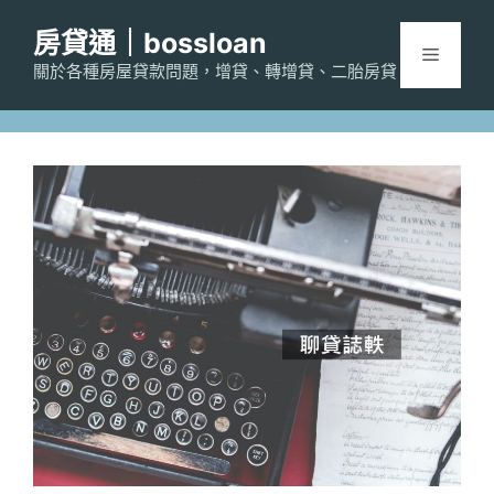
跳
房貸通｜bossloan
至
選
主
關於各種房屋貸款問題，增貸、轉增貸、二胎房貸
要
單
內
容