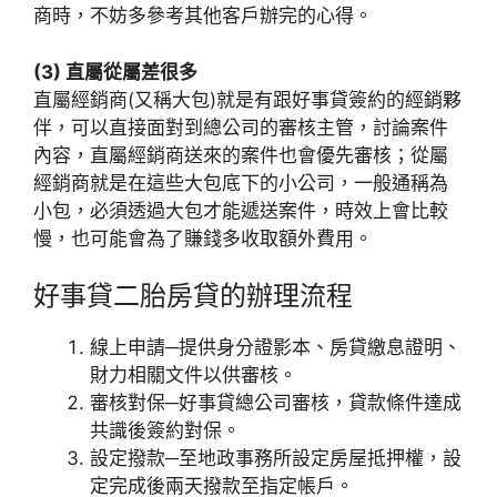
商時，不妨多參考其他客戶辦完的心得。
(3) 直屬從屬差很多
直屬經銷商(又稱大包)就是有跟好事貸簽約的經銷夥
伴，可以直接面對到總公司的審核主管，討論案件
內容，直屬經銷商送來的案件也會優先審核；從屬
經銷商就是在這些大包底下的小公司，一般通稱為
小包，必須透過大包才能遞送案件，時效上會比較
慢，也可能會為了賺錢多收取額外費用。
好事貸二胎房貸的辦理流程
線上申請─提供身分證影本、房貸繳息證明、
財力相關文件以供審核。
審核對保─好事貸總公司審核，貸款條件達成
共識後簽約對保。
設定撥款─至地政事務所設定房屋抵押權，設
定完成後兩天撥款至指定帳戶。