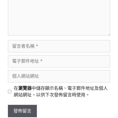
留
言
者
電
名
子
稱
郵
個
件
人
地
網
在
瀏覽器
中儲存顯示名稱、電子郵件地址及個人
址
站
網站網址，以供下次發佈留言時使用。
網
址