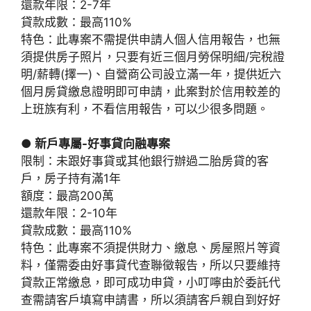
還款年限：2-7年
貸款成數：最高110%
特色：此專案不需提供申請人個人信用報告，也無
須提供房子照片，只要有近三個月勞保明細/完稅證
明/薪轉(擇一)、自營商公司設立滿一年，提供近六
個月房貸繳息證明即可申請，此案對於信用較差的
上班族有利，不看信用報告，可以少很多問題。
● 新戶專屬-好事貸向融專案
限制：未跟好事貸或其他銀行辦過二胎房貸的客
戶，房子持有滿1年
額度：最高200萬
還款年限：2-10年
貸款成數：最高110%
特色：此專案不須提供財力、繳息、房屋照片等資
料，僅需委由好事貸代查聯徵報告，所以只要維持
貸款正常繳息，即可成功申貸，小叮嚀由於委託代
查需請客戶填寫申請書，所以須請客戶親自到好好