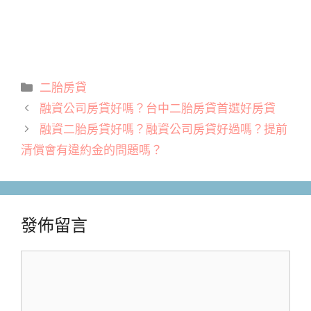
分
二胎房貸
類
融資公司房貸好嗎？台中二胎房貸首選好房貸
融資二胎房貸好嗎？融資公司房貸好過嗎？提前
清償會有違約金的問題嗎？
發佈留言
留
言