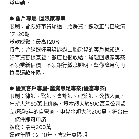
貸申請。
● 舊戶專屬-回娘家專案
限制：曾跟好事貸辦過二胎房貸，繳款正常已繳滿
17~20期
貸款成數：最高120%
特色：曾經跟好事貸辦過二胎房貸的客戶就知道，
好事貸審核寬鬆，額度也很敢給，辦理回娘家專案
不須重新估價、不須銀行繳息證明，幫你降月付再
拉長還款年限。
● 優質客戶專屬-鑫滿意足專案(優富專案)
限制：律師、醫師、會計師、建築師、公教人員、
年薪大於80萬上班族、資本額大於500萬且公司設
立超過5年的自營商、申貸金額大於200萬，符合任
一條件即可申請
額度：最高300萬
還款年限：2-10年，含2年寬限期