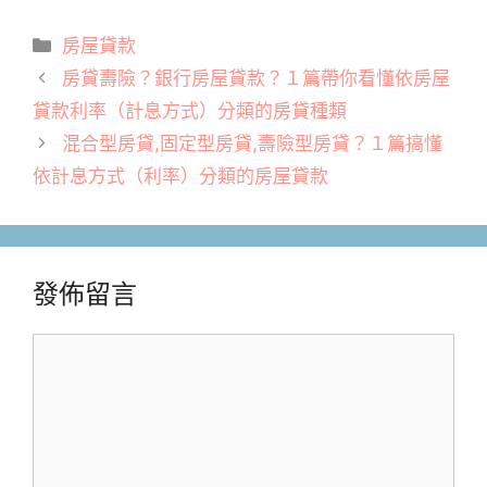
分
房屋貸款
類
房貸壽險？銀行房屋貸款？１篇帶你看懂依房屋
貸款利率（計息方式）分類的房貸種類
混合型房貸,固定型房貸,壽險型房貸？１篇搞懂
依計息方式（利率）分類的房屋貸款
發佈留言
留
言