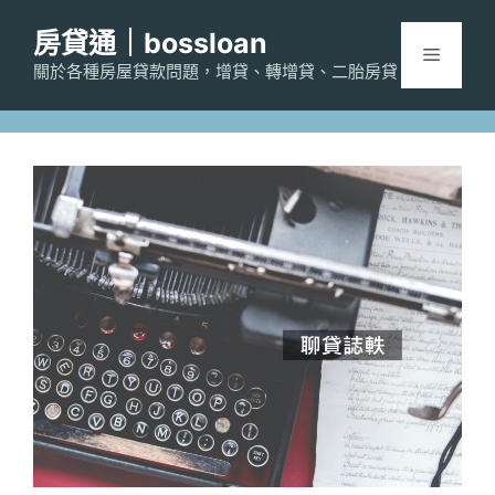
跳
房貸通｜bossloan
至
選
主
關於各種房屋貸款問題，增貸、轉增貸、二胎房貸
要
單
內
容