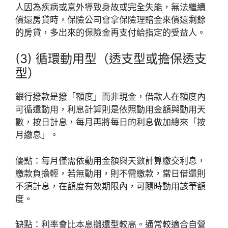
人因為疾病或意外導致身故或完全失能，無法繼續
償還房貸時，保險公司會拿保險理賠金來償還剩餘
的房貸，多出來的保險金再支付給指定的受益人。
(3) 循環動用型（透支型或擔保透支
型）
銀行撥款是撥「額度」而非現金，借款人在額度內
可循還動用，利息計算則是依照動用金額與動用天
數，按日計息，每月再將每日的利息做加總來「按
月繳息」。
優點：每月僅需依動用金額與天數計算繳交利息，
繳款負擔輕，若無動用，則不需繳款，當日借還則
不須計息，在額度有效期限內，可隨時動用該筆額
度。
缺點：利率會比本息攤還型較高。通常較適合自營