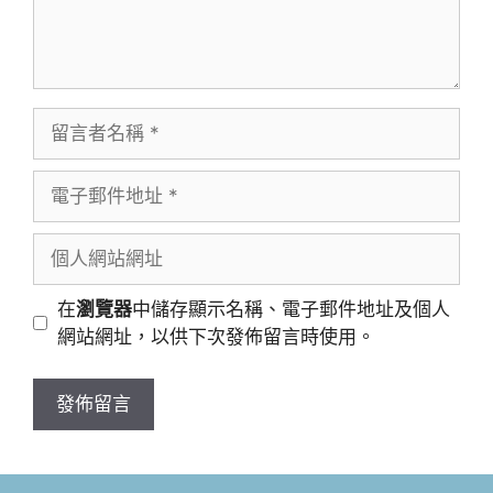
留
言
者
電
名
子
稱
郵
個
件
人
地
網
在
瀏覽器
中儲存顯示名稱、電子郵件地址及個人
址
站
網站網址，以供下次發佈留言時使用。
網
址