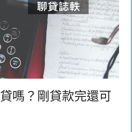
貸嗎？剛貸款完還可