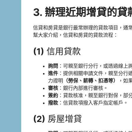
3.
辦理近期增貸的貸
信貸和房貸是銀行最常辦理的貸款項目，通
幫大家介紹，信貸和房貸的貸款流程：
(1)
信用貸款
詢問
：可親至銀行分行，或透過線上
進件
：提供相關申請文件，親至分行
力證明
（勞保、薪轉、扣憑等）
，如
審核
：銀行內部進行審核。
簽約
：貸款核准，親至銀行對保，部
撥款
：信貸款項撥入客戶指定帳戶。
(2)
房屋增貸