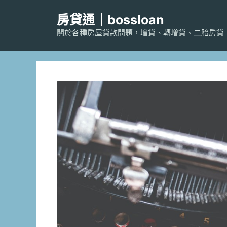
跳
房貸通｜bossloan
至
主
關於各種房屋貸款問題，增貸、轉增貸、二胎房貸
要
內
容